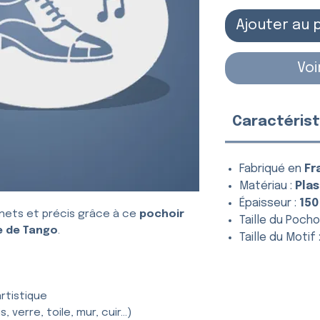
Ajouter au 
Voi
Caractérist
Fabriqué en
Fr
Matériau :
Plas
Épaisseur :
150
nets et précis grâce à ce
pochoir
Taille du Pochoi
 de Tango
.
Taille du Motif 
rtistique
, verre, toile, mur, cuir…)