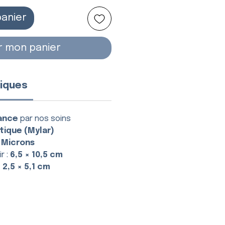
panier
r mon panier
iques
ance
par nos soins
tique (Mylar)
 Microns
r :
6,5 × 10,5 cm
:
2,5 × 5,1 cm