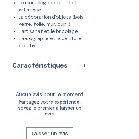
Le maquillage corporel et
artistique
La décoration d’objets (bois,
verre, toile, mur, cuir…)
L’artisanat et le bricolage
L’aérographe et la peinture
créative
Tous types de projets
créatifs et DIY
Caractéristiques
Entièrement
lavable
, ce
Fabriqué en
France
par nos
pochoir se nettoie en quelques
soins
secondes à l’eau et au savon,
Matériau
Aucun avis pour le moment
et peut être utilisé
de
:
Plastique (Mylar)
Partagez votre expérience,
nombreuses fois
sans se
Épaisseur :
150 Microns
soyez le premier à laisser un
déformer ni perdre en précision.
avis.
Taille du Pochoir :
6,5 × 10,5
cm
Taille du Motif :
5,5 × 3,5 cm
Laisser un avis