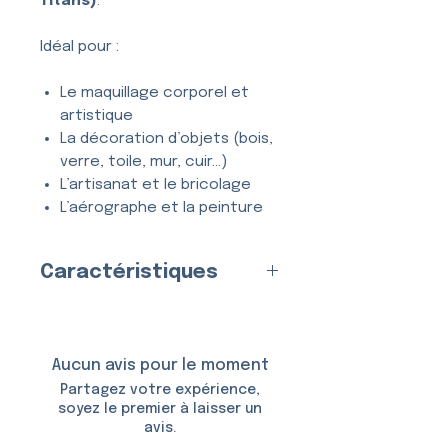
Titans)
.
Idéal pour :
Le maquillage corporel et
artistique
La décoration d’objets (bois,
verre, toile, mur, cuir…)
L’artisanat et le bricolage
L’aérographe et la peinture
créative
Tous types de projets
Caractéristiques
créatifs et DIY
Fabriqué en
France
par nos
Entièrement
lavable
, ce
soins
pochoir se nettoie en quelques
Matériau
Aucun avis pour le moment
secondes à l’eau et au savon,
:
Plastique (Mylar)
Partagez votre expérience,
et peut être utilisé
de
Épaisseur :
150 Microns
soyez le premier à laisser un
nombreuses fois
sans se
avis.
Taille du Pochoir :
6,5 × 10,5
déformer ni perdre en précision.