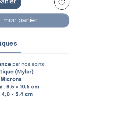
panier
r mon panier
iques
ance
par nos soins
tique (Mylar)
 Microns
r :
6,5 × 10,5 cm
:
4,0 × 5,4 cm