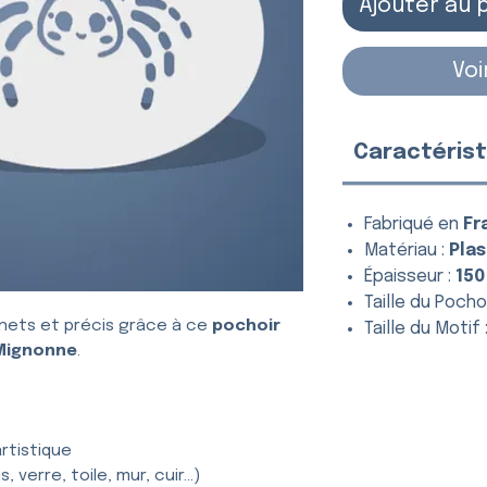
Ajouter au 
Voi
Caractérist
Fabriqué en
Fr
Matériau :
Plas
Épaisseur :
150
Taille du Pochoi
nets et précis grâce à ce
pochoir
Taille du Motif 
Mignonne
.
rtistique
, verre, toile, mur, cuir…)