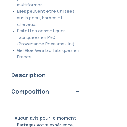
multiformes.
Elles peuvent être utilisées
sur la peau, barbes et
cheveux.
Paillettes cosmétiques
fabriquées en PRC
(Provenance Royaume-Uni).
Gel Aloe Vera bio fabriqués en
France.
Description
Paillettes cosmétiques ultra
Composition
scintillantes : elles
peuvent être utilisées pour le
Paillettes (40%) :
Polyéthylène
maquillage sur la peau, barbes
téréphtalate (CAS# 25038-59-
et cheveux.
9), Aluminium (CAS# 7429-90-
Aucun avis pour le moment
5), Liant Polyuréthane (CAS#
Partagez votre expérience,