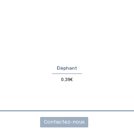
Éléphant
Price
0,39€
Contactez-nous