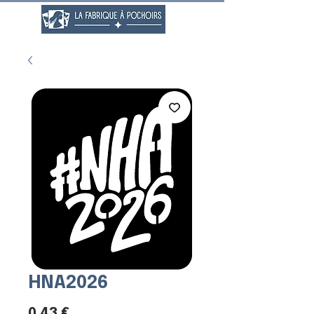
HNA2026
Prix
0,43 €