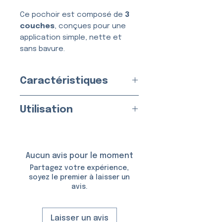
Ce pochoir est composé de
3
couches
, conçues pour une
application simple, nette et
sans bavure.
Caractéristiques
Usage :
Unique
Utilisation
Fabriqué en
France
par nos
soins
Appliquez sur une peau propre
Matériau :
Vinyle Adhésif
et sèche.
Taille du Pochoir : env.
6,2 ×
Aucun avis pour le moment
5,5 cm
Utilisable avec :
Partagez votre expérience,
Taille du Motif :
5,0 × 4,2 cm
soyez le premier à laisser un
avis.
De la
colle et des
paillettes cosmétiques
(voir
Mode d’emploi
)
Laisser un avis