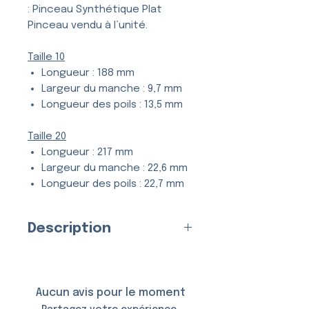
: Pinceau Synthétique Plat
Pinceau vendu à l’unité.
Taille 10
Longueur : 188 mm
Largeur du manche : 9,7 mm
Longueur des poils : 13,5 mm
Taille 20
Longueur : 217 mm
Largeur du manche : 22,6 mm
Longueur des poils : 22,7 mm
Description
Le
Pinceau Plat Synthétique
Superstar
est un pinceau fait
main de haute qualité. Les
Aucun avis pour le moment
brosses plates sont capables